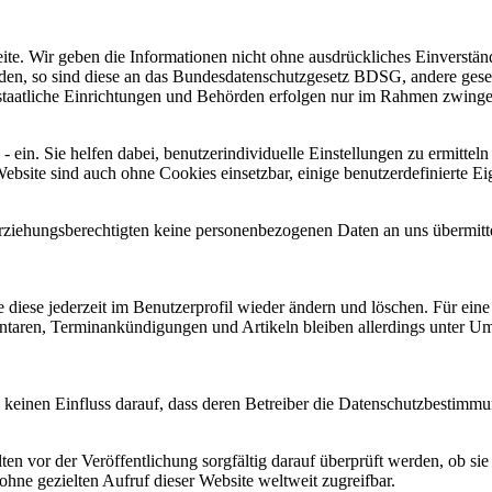
e. Wir geben die Informationen nicht ohne ausdrückliches Einverständ
den, so sind diese an das Bundesdatenschutzgesetz BDSG, andere geset
taatliche Einrichtungen und Behörden erfolgen nur im Rahmen zwinge
 ein. Sie helfen dabei, benutzerindividuelle Einstellungen zu ermitteln
ite sind auch ohne Cookies einsetzbar, einige benutzerdefinierte Eige
Erziehungsberechtigten keine personenbezogenen Daten an uns übermit
iese jederzeit im Benutzerprofil wieder ändern und löschen. Für eine
ntaren, Terminankündigungen und Artikeln bleiben allerdings unter Um
keinen Einfluss darauf, dass deren Betreiber die Datenschutzbestimmu
lten vor der Veröffentlichung sorgfältig darauf überprüft werden, ob sie
hne gezielten Aufruf dieser Website weltweit zugreifbar.