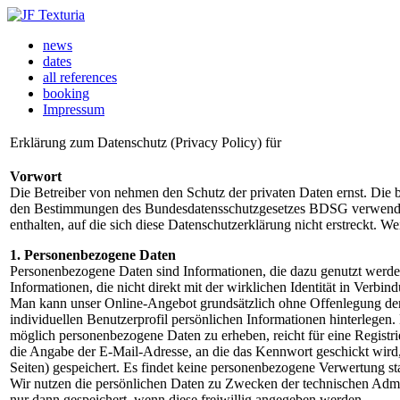
news
dates
all references
booking
Impressum
Erklärung zum Datenschutz (Privacy Policy) für
Vorwort
Die Betreiber von nehmen den Schutz der privaten Daten ernst. Die 
den Bestimmungen des Bundesdatensschutzgesetzes BDSG verwendet; d
enthalten, auf die sich diese Datenschutzerklärung nicht erstreckt. W
1. Personenbezogene Daten
Personenbezogene Daten sind Informationen, die dazu genutzt werden 
Informationen, die nicht direkt mit der wirklichen Identität in Verbi
Man kann unser Online-Angebot grundsätzlich ohne Offenlegung der Ide
individuellen Benutzerprofil persönlichen Informationen hinterlegen
möglich personenbezogene Daten zu erheben, reicht für eine Registr
die Angabe der E-Mail-Adresse, an die das Kennwort geschickt wird,
Seiten) gespeichert. Es findet keine personenbezogene Verwertung sta
Wir nutzen die persönlichen Daten zu Zwecken der technischen Admi
nur dann gespeichert, wenn diese freiwillig angegeben werden.