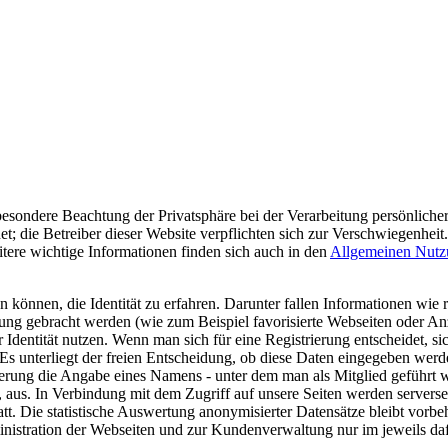
besondere Beachtung der Privatsphäre bei der Verarbeitung persönliche
ie Betreiber dieser Website verpflichten sich zur Verschwiegenheit
eitere wichtige Informationen finden sich auch in den
Allgemeinen Nutz
können, die Identität zu erfahren. Darunter fallen Informationen wie 
ndung gebracht werden (wie zum Beispiel favorisierte Webseiten oder Anza
ntität nutzen. Wenn man sich für eine Registrierung entscheidet, sich
. Es unterliegt der freien Entscheidung, ob diese Daten eingegeben we
ierung die Angabe eines Namens - unter dem man als Mitglied geführt
 aus. In Verbindung mit dem Zugriff auf unsere Seiten werden serverse
tt. Die statistische Auswertung anonymisierter Datensätze bleibt vorbeh
nistration der Webseiten und zur Kundenverwaltung nur im jeweils da